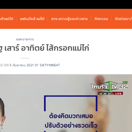
นค้าแม่ไก่
แฟรนไชส์ แม่ไก่
สาระความรู้และข่าวสาร
กิจกรรม
ติดต่อเรา/พ
ออกรายการ
ฐ เสาร์ อาทิตย์ ไส้กรอกแม่ไก่
ED ON
5 กันยายน 2021
BY
SIXTYNINE4T