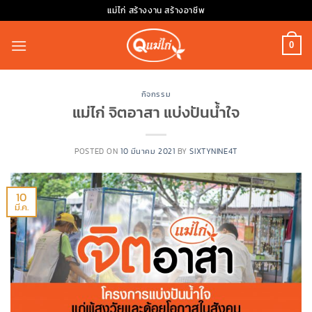
Skip
แม่ไก่ สร้างงาน สร้างอาชีพ
to
content
0
กิจกรรม
แม่ไก่ จิตอาสา แบ่งปันน้ำใจ
POSTED ON
10 มีนาคม 2021
BY
SIXTYNINE4T
10
มี.ค.