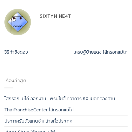
SIXTYNINE4T
วิธีทำขิงดอง
เศรษฐีป้ายแดง ไส้กรอกแม่ไก่
เรื่องล่าสุด
ไส้กรอกแม่ไก่ ออกงาน แฟรนไชส์ ที่อาคาร KX เขตคลองสาน
ThaiFranchiseCenter ไส้กรอกแม่ไก่
ประกาศรับตัวแทนจำหน่ายทั่วประเทศ
Anne Show ไส้กรอกแม่ไก่