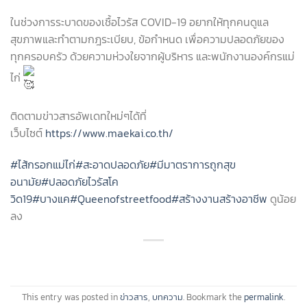
ในช่วงการระบาดของเชื้อไวรัส COVID-19 อยากให้ทุกคนดูแล
สุขภาพและทำตามกฎระเบียบ, ข้อกำหนด เพื่อความปลอดภัยของ
ทุกครอบครัว ด้วยความห่วงใยจากผู้บริหาร และพนักงานองค์กรแม่
ไก่
ติดตามข่าวสารอัพเดทใหม่ๆได้ที่
เว็บไซต์
https://www.maekai.co.th/
#ไส้กรอกแม่ไก่
#สะอาดปลอดภัย
#มีมาตราการถูกสุข
อนามัย
#ปลอดภัยไวรัสโค
วิด19
#บางแค
#Queenofstreetfood
#สร้างงานสร้างอาชีพ
ดูน้อย
ลง
This entry was posted in
ข่าวสาร
,
บทความ
. Bookmark the
permalink
.