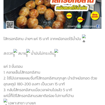
ไส้กรอกอีสาน ง่ายๆ แค่ 15 นาที จากหม้อทอดไร้น้ำมัน
สะดวก
สบาย
น้ำมันไม่กระเด็น
แค่ 3 ขั้นตอน
1. คลายเย็นไส้กรอกอีสาน
2. ใช้ไม้ปลายแหลมจิ้มที่ไส้กรอกอีสานทุกลูก นำเข้าหม้อทอด ด้วย
อุณหภูมิ 180-200 องศา เป็นเวลา 15 นาที
3. กลับไส้กรอกอีสานเมื่อเวลาผ่านไปแล้ว 5 นาที
แค่นี้ก็ได้ไส้กรอกอีสานรสชาติอร่อย ไปทานที่บ้าน
เฉพาะสาขา บางแค