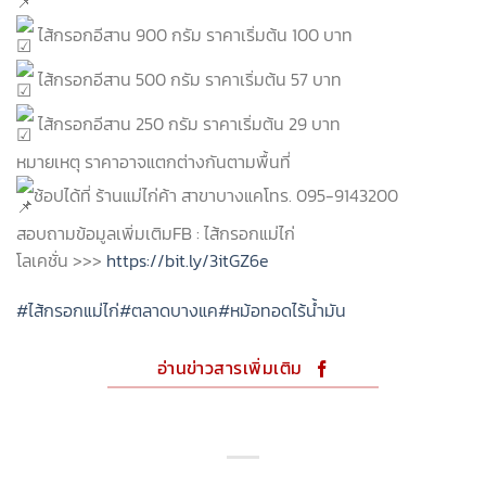
ไส้กรอกอีสาน 900 กรัม ราคาเริ่มต้น 100 บาท
ไส้กรอกอีสาน 500 กรัม ราคาเริ่มต้น 57 บาท
ไส้กรอกอีสาน 250 กรัม ราคาเริ่มต้น 29 บาท
หมายเหตุ ราคาอาจแตกต่างกันตามพื้นที่
ช้อปได้ที่ ร้านแม่ไก่ค้า สาขาบางแคโทร. 095-9143200
สอบถามข้อมูลเพิ่มเติมFB : ไส้กรอกแม่ไก่
โลเคชั่น >>>
https://bit.ly/3itGZ6e
#ไส้กรอกแม่ไก่
#ตลาดบางแค
#หม้อทอดไร้น้ำมัน
อ่านข่าวสารเพิ่มเติม