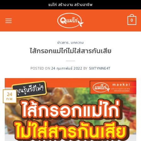
Skip
แม่ไก่ สร้างงาน สร้างอาชีพ
to
content
0
ข่าวสาร
,
บทความ
ไส้กรอกแม่ไก่ไม่ใส่สารกันเสีย
POSTED ON
24 กุมภาพันธ์ 2022
BY
SIXTYNINE4T
24
ก.พ.