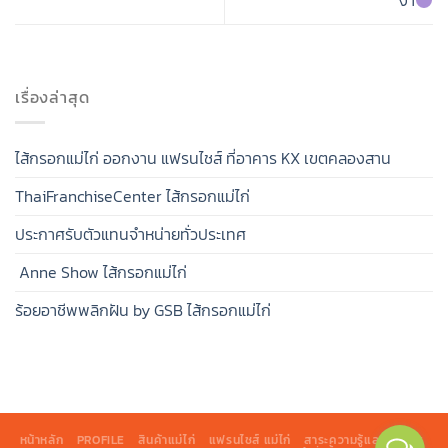
เรื่องล่าสุด
ไส้กรอกแม่ไก่ ออกงาน แฟรนไชส์ ที่อาคาร KX เขตคลองสาน
ThaiFranchiseCenter ไส้กรอกแม่ไก่
ประกาศรับตัวแทนจำหน่ายทั่วประเทศ
Anne Show ไส้กรอกแม่ไก่
ร้อยอาชีพพลิกฝัน by GSB ไส้กรอกแม่ไก่
หน้าหลัก
PROFILE
สินค้าแม่ไก่
แฟรนไชส์ แม่ไก่
สาระความรู้และข่าวสาร