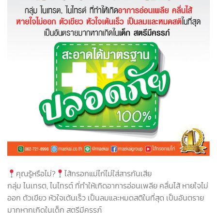
คุณรู้หรือไม่?
ไส้กรอกแม่ไก่ไม่ใส่สารกันเสีย
กลุ่ม ไนเทรต, ไนไทรต์ ที่ทำให้เกิดอาการอ่อนเพลีย คลื่นไส้ หายใจไม่
ออก ตัวเขียว หัวใจเต้นเร็ว เป็นลมและหมดสติในที่สุด เป็นอันตราย
มากหากเกิดในเด็ก สตรีมีครรภ์