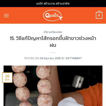
Skip
แม่ไก่ สร้างงาน สร้างอาชีพ
to
content
0
คำถามที่พบบ่อย
15. วิธีแก้ปัญหาไส้กรอกขึ้นฝ้าขาวช่วงหน้า
ฝน
POSTED ON
28 มิถุนายน 2018
BY
SIXTYNINE4T
28
มิ.ย.