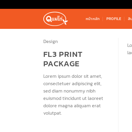
Skip
to
content
หน้าหลัก
PROFILE
สิ
Design
Lo
FL3 PRINT
la
PACKAGE
Lorem ipsum dolor sit amet,
consectetuer adipiscing elit,
sed diam nonummy nibh
euismod tincidunt ut laoreet
dolore magna aliquam erat
volutpat.