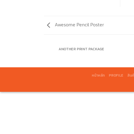
Awesome Pencil Poster
AZINE
ANOTHER PRINT PACKAGE
หน้าหลัก
PROFILE
สินค