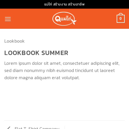
Skip
แม่ไก่ สร้างงาน สร้างอาชีพ
to
content
0
Lookbook
LOOKBOOK SUMMER
Lorem ipsum dolor sit amet, consectetuer adipiscing elit,
sed diam nonummy nibh euismod tincidunt ut laoreet
dolore magna aliquam erat volutpat.
Flat T-Shirt Company