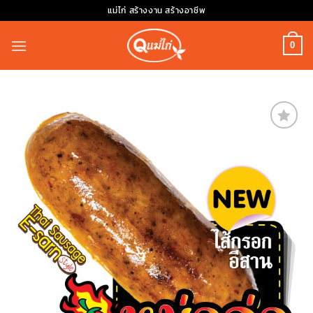
Skip
แม่ไก่ สร้างงาน สร้างอาชีพ
to
content
0
Add to
wishlist