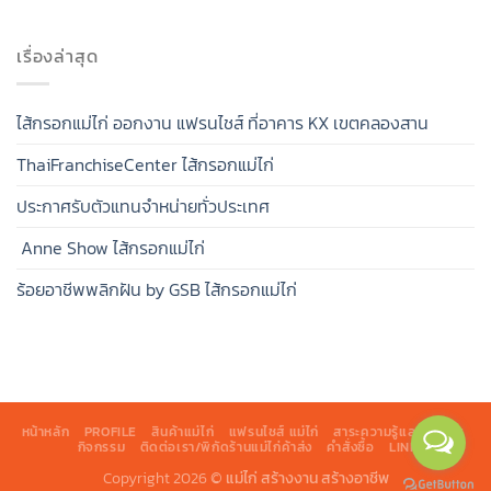
เรื่องล่าสุด
ไส้กรอกแม่ไก่ ออกงาน แฟรนไชส์ ที่อาคาร KX เขตคลองสาน
ThaiFranchiseCenter ไส้กรอกแม่ไก่
ประกาศรับตัวแทนจำหน่ายทั่วประเทศ
Anne Show ไส้กรอกแม่ไก่
ร้อยอาชีพพลิกฝัน by GSB ไส้กรอกแม่ไก่
หน้าหลัก
PROFILE
สินค้าแม่ไก่
แฟรนไชส์ แม่ไก่
สาระความรู้และข่าวสาร
กิจกรรม
ติดต่อเรา/พิกัดร้านแม่ไก่ค้าส่ง
คำสั่งซื้อ
LINK
Copyright 2026 ©
แม่ไก่ สร้างงาน สร้างอาชีพ