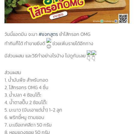
วันนี้แอดมิน จะมา
#แจกสูตร
ยำไส้กรอก OMG
ทำกินก็ได้ ทำขายยิ่งดี
ช่วยเพิ่มรายได้อีกทาง
มีส่วนผสม และวิธีทำอย่างไรบ้าง ไปดูกันเลย
ส่วนผสม
1. น้ำมันพืช สำหรับทอด
2. ไส้กรอกร OMG 4 ชิ้น
3. น้ำปลา 4 ช้อนโต๊ะ
4. น้ำตาลปี๊บ 2 ช้อนโต๊ะ
5. มะนาว (บีบเอาแต่น้ำ) 1-2 ลูก
6. พริกขี้หนู ตามชอบ
7. มะเขือเทศสีดา 50 กรัม
8. หอมแดงซอย 50 กรัม