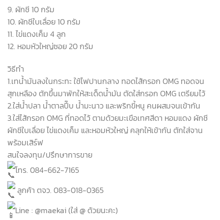
9. ผักชี 10 กรัม
10. ผักชีใบเลื่อย 10 กรัม
11. ไข่แดงเค็ม 4 ลูก
12. หอมหัวใหญ่ซอย 20 กรัม
วิธีทำ
1.เทน้ำมันลงในกระทะ ใช้ไฟปานกลาง ทอดไส้กรอก OMG ทอดจน
สุกเหลือง ตักขึ้นมาพักให้สะเด็ดน้ำมัน ตัดใส่กรอก OMG เตรียมไว้
2.ใส่น้ำปลา น้ำตาลปี๊บ น้ำมะนาว และพริกขี้หนู คนผสมจนเข้ากัน
3.ใส่ไส้กรอก OMG ที่ทอดไว้ ตามด้วยมะเขือเทศสีดา หอมแดง ผักชี
ผักชีใบเลื่อย ไข่แดงเค็ม และหอมหัวใหญ่ คลุกให้เข้ากัน ตักใส่จาน
พร้อมเสิร์ฟ
สนใจลงทุน/ปรึกษาการขาย
โทร. 084-662-7165
ลูกค้า ตจว. 083-018-0365
Line : @maekai (ใส่ @ ด้วยนะคะ)