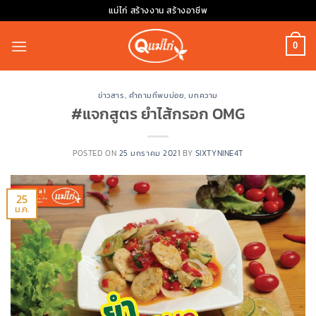
Skip
แม่ไก่ สร้างงาน สร้างอาชีพ
to
content
0
ข่าวสาร
,
คำถามที่พบบ่อย
,
บทความ
#แจกสูตร ยำไส้กรอก OMG
POSTED ON
25 มกราคม 2021
BY
SIXTYNINE4T
25
ม.ค.