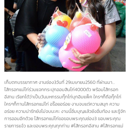
เก็บตกบรรยากาศ งานช่อง3วันที่ 29เมษายน2560 ที่ผ่านมา…
ไส้กรอกแม่ไก่ร่วมแจกกระปุกออมสินไก่4000ตัว พร้อมไส้กรอก
อีสาน เรียกได้ว่าเป็นวันมหกรรมกุ๊กไก่บุกอิมแพ็ค ใครๆก็ถือกุ๊กไก่
ใครๆก็ทานไส้กรอกแม่ไก่ อร๊อยอร่อย งานจบแต่ความสนุก ความ
อร่อย ความน่ารักยังไม่จบนะคะ งานนี้อิ่มบุญแล้วยังอิ่มท้อง และรู้จัก
การออมอีกด้วย ไส้กรอกแม่ไก่ขอขอบพระคุณช่อง3 ขอบพระคุณ
รายการแจ๋ว และขอบพระคุณทุกท่าน #ไส้กรอกอีสาน #ไส้กรอกแม่